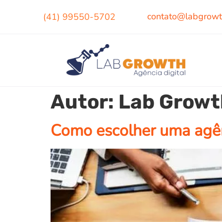
contato@labgrowt
(41) 99550-5702
Autor:
Lab Growt
Como escolher uma agên