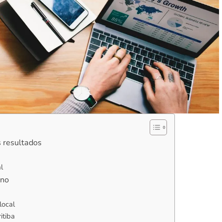
 resultados
l
ano
local
itiba