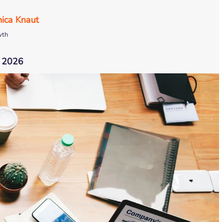
nica Knaut
wth
e 2026