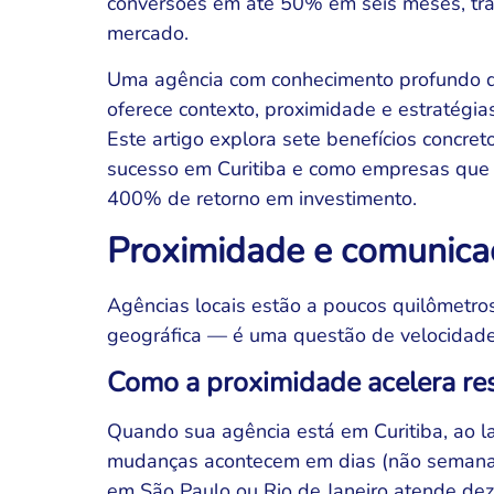
conversões em até 50% em seis meses, tr
mercado.
Uma agência com conhecimento profundo d
oferece contexto, proximidade e estratégi
Este artigo explora sete benefícios concre
sucesso em Curitiba e como empresas que 
400% de retorno em investimento.
Proximidade e comunicaç
Agências locais estão a poucos quilômetr
geográfica — é uma questão de velocidade 
Como a proximidade acelera re
Quando sua agência está em Curitiba, ao la
mudanças acontecem em dias (não semanas
em São Paulo ou Rio de Janeiro atende dez