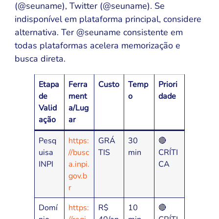
(@seuname), Twitter (@seuname). Se
indisponível em plataforma principal, considere
alternativa. Ter @seuname consistente em
todas plataformas acelera memorização e
busca direta.
Etapa
Ferra
Custo
Temp
Priori
de
ment
o
dade
Valid
a/Lug
ação
ar
Pesq
https:
GRÁ
30
🔴
uisa
//busc
TIS
min
CRÍTI
INPI
a.inpi.
CA
gov.b
r
Domí
https:
R$
10
🔴