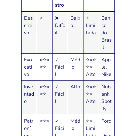
stro
Des
⭐
❌
Baix
⭐
Ban
criti
Difíc
o
Limi
co
vo
il
tada
do
Bras
il
Evo
⭐⭐⭐
✓
Méd
⭐⭐⭐
App
cati
⭐⭐
Fáci
io
⭐⭐
le,
vo
l
Alto
Nike
Inve
⭐⭐⭐
✓
Alto
⭐⭐⭐
Nub
ntad
⭐⭐
Fáci
⭐⭐
ank,
o
l
Alto
Spot
ify
Patr
⭐⭐⭐
✓
Méd
⭐⭐
Ford
oní
Fáci
io
Limi
,
mic
l
tada
Disn