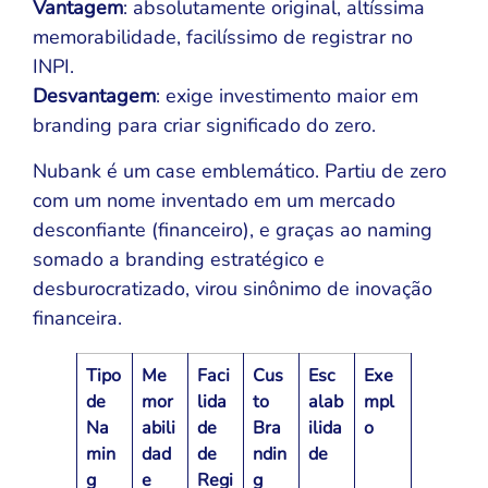
Vantagem
: absolutamente original, altíssima
memorabilidade, facilíssimo de registrar no
INPI.
Desvantagem
: exige investimento maior em
branding para criar significado do zero.
Nubank é um case emblemático. Partiu de zero
com um nome inventado em um mercado
desconfiante (financeiro), e graças ao naming
somado a branding estratégico e
desburocratizado, virou sinônimo de inovação
financeira.
Tipo
Me
Faci
Cus
Esc
Exe
de
mor
lida
to
alab
mpl
Na
abili
de
Bra
ilida
o
min
dad
de
ndin
de
g
e
Regi
g